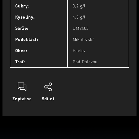
Cukry
:
0,2 g/l
Kyseliny
:
4,3 g/l
Šarže
:
UM2403
Podoblast
:
Mikulovská
Obec
:
Pavlov
Trať
:
Pod Pálavou
Zeptat se
Sdílet
Z
á