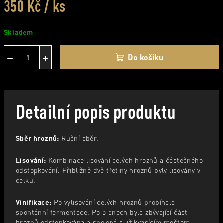
350 Kč
/ ks
Měrná
Skladem
cena:
−
+
Do košíku
Detailní popis produktu
Sběr hroznů:
Ruční sběr.
Lisování:
Kombinace lisování celých hroznů a částečného
odstopkování. Přibližně dvě třetiny hroznů byly lisovány v
celku.
Vinifikace:
Po vylisování celých hroznů probíhala
spontánní fermentace. Po 5 dnech byla zbývající část
hroznů odstopkována a spojená s již kvasícím moštem.