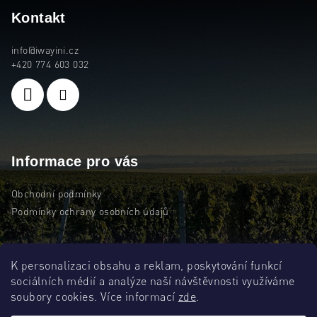
p
Kontakt
a
info
@
iwayini.cz
t
+420 774 603 032
í
Informace pro vás
Obchodní podmínky
Podmínky ochrany osobních údajů
K personalizaci obsahu a reklam, poskytování funkcí
sociálních médií a analýze naší návštěvnosti využíváme
Facebook
soubory cookies. Více informací
zde
.