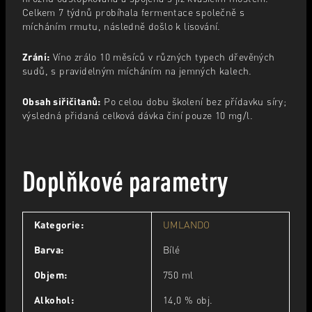
Celkem 7 týdnů probíhala fermentace společně s
mícháním rmutu, následně došlo k lisování.
Zrání:
Víno zrálo 10 měsíců v různých typech dřevěných
sudů, s pravidelným mícháním na jemných kalech.
Obsah siřičitanů:
Po celou dobu školení bez přídavku síry;
výsledná přidaná celková dávka činí pouze 10 mg/l.
Doplňkové parametry
Kategorie
:
UMLANDO
Barva
:
Bílé
Objem
:
750 ml
Alkohol
:
14,0 % obj.