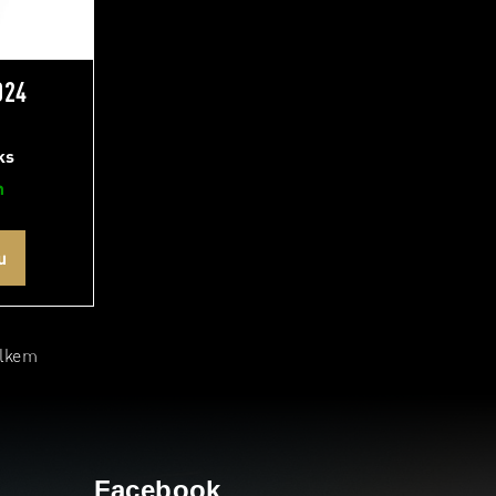
024
ks
m
u
elkem
Facebook