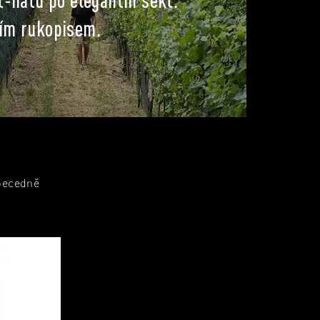
t-natu po elegantní sekt.
ším rukopisem.
becedně