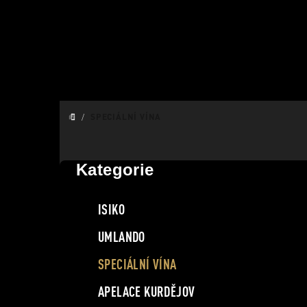
Přejít
na
obsah
/
SPECIÁLNÍ VÍNA
DOMŮ
P
o
Kategorie
Přeskočit
kategorie
s
ISIKO
t
UMLANDO
r
SPECIÁLNÍ VÍNA
a
APELACE KURDĚJOV
n