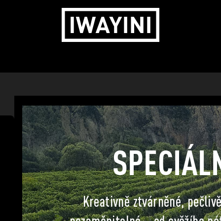
SPECIÁLN
Kreativně ztvárněné, pečliv