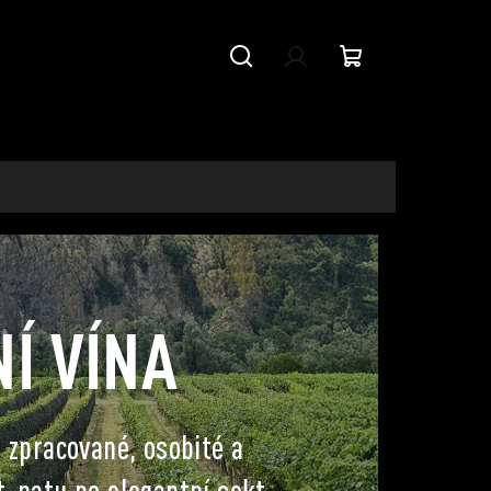
Hledat
Přihlášení
Nákupní
košík
Í VÍNA
ě zpracované, osobité a